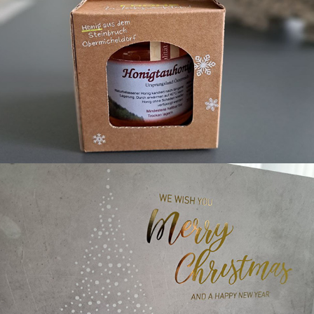
Honigtragetaschen aus 
Karton - 
Geschenksverpackung
Weihnachtskarten 
Kirchdorfer 2024